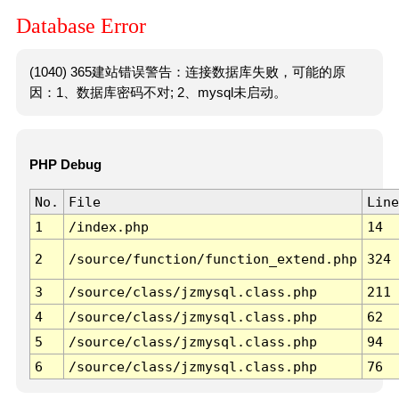
Database Error
(1040) 365建站错误警告：连接数据库失败，可能的原
因：1、数据库密码不对; 2、mysql未启动。
PHP Debug
No.
File
Line
1
/index.php
14
2
/source/function/function_extend.php
324
3
/source/class/jzmysql.class.php
211
4
/source/class/jzmysql.class.php
62
5
/source/class/jzmysql.class.php
94
6
/source/class/jzmysql.class.php
76