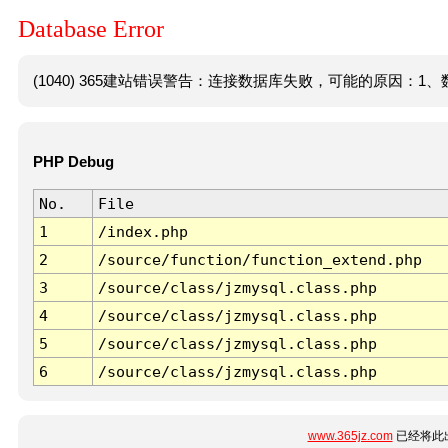
Database Error
(1040) 365建站错误警告：连接数据库失败，可能的原因：1、数
PHP Debug
No.
File
1
/index.php
2
/source/function/function_extend.php
3
/source/class/jzmysql.class.php
4
/source/class/jzmysql.class.php
5
/source/class/jzmysql.class.php
6
/source/class/jzmysql.class.php
www.365jz.com
已经将此