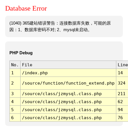
Database Error
(1040) 365建站错误警告：连接数据库失败，可能的原
因：1、数据库密码不对; 2、mysql未启动。
PHP Debug
No.
File
Line
1
/index.php
14
2
/source/function/function_extend.php
324
3
/source/class/jzmysql.class.php
211
4
/source/class/jzmysql.class.php
62
5
/source/class/jzmysql.class.php
94
6
/source/class/jzmysql.class.php
76