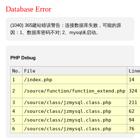
Database Error
(1040) 365建站错误警告：连接数据库失败，可能的原
因：1、数据库密码不对; 2、mysql未启动。
PHP Debug
No.
File
Line
1
/index.php
14
2
/source/function/function_extend.php
324
3
/source/class/jzmysql.class.php
211
4
/source/class/jzmysql.class.php
62
5
/source/class/jzmysql.class.php
94
6
/source/class/jzmysql.class.php
76