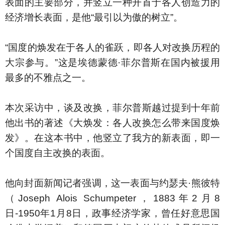
表面的主要部分，并竖立一种开首于各人创造力的
经济增长表面，是他“最引以为傲的树立”。
“国度的焕发在于各人的雀跃，即各人对改换历程的
大宗参与。”这是埃德蒙德·菲尔普斯在国内被援用
最多的不雅点之一。
本次采访中，谈及改换，菲尔普斯越过提到十年前
他出书的著述《大焕发：各人改换怎么带来国度焕
发》。在这本书中，他竖立了我方的新表面，即一
个国度自主改换的表面。
他向封面新闻记者强调，这一表面与约瑟夫·熊彼特
（Joseph Alois Schumpeter，1883年2月8
日-1950年1月8日，政事经济学家，曾任好意思国