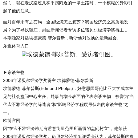
然而，就在老汉路过几栋平房附近的一条土路时，一个模糊的身影引
起了他的注意。
面对百年未有之变局，全国经济怎么复苏？我国经济怎么高质地发
展？为了寻找谜底，封面新闻记者专访多位诺贝尔经济学奖得主 。
本期独家对话埃德蒙德·菲尔普斯，听听他对改换的最新融会。
乐鱼体育入口
埃德蒙德·菲尔普斯。受访者供图。
▶东谈主物
2006年诺贝尔经济学奖得主 埃德蒙德•菲尔普斯
埃德蒙德·菲尔普斯(Edmund Phelps)，好意思国哥伦比亚大学成本主
见与社会盘问中心主任。处事与增长表面的代表东谈主物，被誉为“当
代宏不雅经济学的缔造者”和“影响经济学程度最伏击的东谈主物”之
一。
欧博官网
因“在宏不雅经济跨期有蓄意衡量范围所赢得的盘问树立”，他荣获
2006年诺贝尔经济学奖。诺贝尔经济学奖评委会认为，菲尔普斯的盘