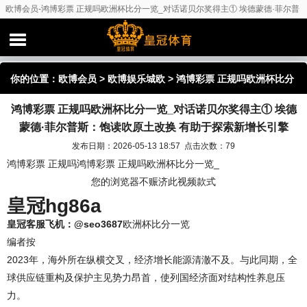
欧博会员-鸿博彩票 正规吗欧洲杯比分一览_对话诺贝尔奖得主① 埃德蒙德·菲尔普
斯：饱读吹原土改换 有助于探索新增长引擎
你的位置：
欧博会员
>
欧博娱乐城欧
> 鸿博彩票 正规吗欧洲杯比分
鸿博彩票 正规吗欧洲杯比分一览_对话诺贝尔奖得主① 埃德
一览_对话诺贝尔奖得主① 埃德蒙德·菲尔普斯：饱读吹原土改换 有
蒙德·菲尔普斯：饱读吹原土改换 有助于探索新增长引擎
助于探索新增长引擎
发布日期：2026-05-13 18:57 点击次数：79
鸿博彩票 正规吗鸿博彩票 正规吗欧洲杯比分一览_
您的浏览器不赈济此视频款式
皇冠hg86a
皇冠客服飞机：@seo3687
欧洲杯比分一览
编者按
2023年，海外所在纵横交叉，经济增长能源清澈不及。与此同期，全
球供应链重构及保护主见势力昂首，使列国经济面对结构性养息压
力。