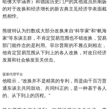
哈佛大学涵养）和德国历史门户的其他成员所阐扬
的对于改换和经济增长的新古典主见经济学表面截
然相悖。
熊彼特认为扫数或大部分改换来自“科学家”和“帆海
家”等东谈主群，不肯定贸易范围也不错改换，贸易
部门能作念的是利用。菲尔普斯的不雅点则相左，
他肯定贸易范围从下到上的各人改换，对改日经济
发展和社会焕发至关伏击。
菠菜代理平台
他暗示，“改换并不是精英的专利，而是由千百万普
通东谈主共同鼓动、共同纠正的，是一种基于各人
的、从下到上的历程。”