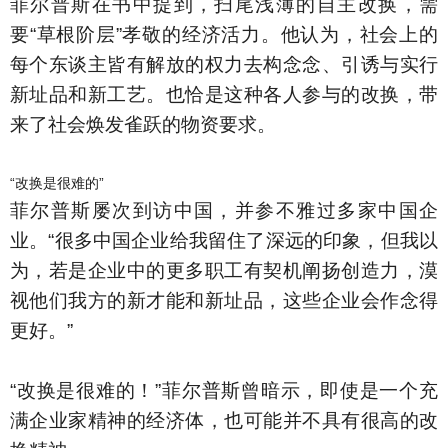
菲尔普斯在书中提到，扫尾浅薄的自主改换，需
要“草根阶层”孝敬的经济活力。他认为，社会上的
每个东谈主皆有解放的权力去构念念、引诱与实行
新址品和新工艺。也恰是这种各人参与的改换，带
来了社会焕发雀跃的物资要求。
“改换是很难的”
菲尔普斯屡次到访中国，并参不雅过多家中国企
业。“很多中国企业给我留住了深远的印象，但我以
为，若是企业中的更多职工有契机阐扬创造力，漠
视他们我方的新才能和新址品，这些企业会作念得
更好。”
“改换是很难的！”菲尔普斯曾暗示，即使是一个充
满企业家精神的经济体，也可能并不具有很高的改