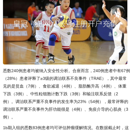
悉数240例患者均被纳入安全性分析。合座而言，240例患者中有67例
（28%）患者评释了≥3级的调治联系不良事件（TRAE），其中最常
见的是贫血（7例）、食欲减退（4例）、脂肪酶升高（4例）、体重
下跌（3例）、中性粒细胞计数下跌（3例）和输注联系反馈（2
例）。调治联系严重不良事件的发生率为23%（54例），最常评释的
调治联系严重不良事件为肝功能很是（4例）、免疫介导的心肌炎（3
例）。
1b期入组的悉数83例患者均可评估肿瘤缓解情况。在数据截止时，这