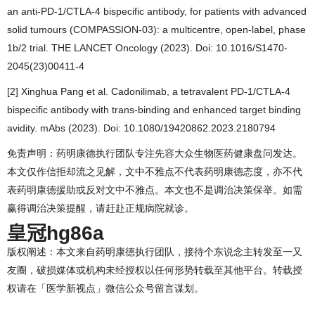
an anti-PD-1/CTLA-4 bispecific antibody, for patients with advanced
solid tumours (COMPASSION-03): a multicentre, open-label, phase
1b/2 trial. THE LANCET Oncology (2023). Doi: 10.1016/S1470-
2045(23)00411-4
[2] Xinghua Pang et al. Cadonilimab, a tetravalent PD-1/CTLA-4
bispecific antibody with trans-binding and enhanced target binding
avidity. mAbs (2023). Doi: 10.1080/19420862.2023.2180794
免责声明：药明康德执行团队专注先容大众生物医药健康盘问发达。
本文仅作信拒却流之见解，文中不雅点不代表药明康德态度，亦不代
表药明康德援助或反对文中不雅点。本文也不是调治决策保举。如需
赢得调治决策提醒，请赶赴正规病院就诊。
皇冠hg86a
版权阐述：本文来自药明康德执行团队，接待个东说念主转发至一又
友圈，破损媒体或机构未经授权以任何形势转载至其他平台。转载授
权请在「医学新视点」微信公众号留言谋划。