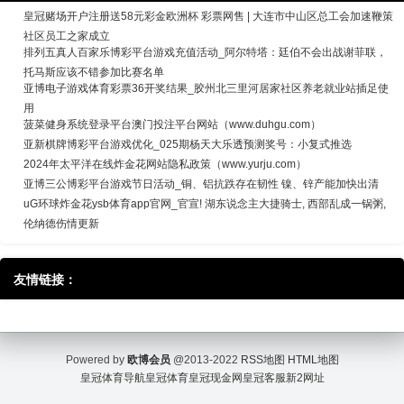
皇冠赌场开户注册送58元彩金欧洲杯 彩票网售 | 大连市中山区总工会加速鞭策
社区员工之家成立
排列五真人百家乐博彩平台游戏充值活动_阿尔特塔：廷伯不会出战谢菲联，
托马斯应该不错参加比赛名单
亚博电子游戏体育彩票36开奖结果_胶州北三里河居家社区养老就业站插足使
用
菠菜健身系统登录平台澳门投注平台网站（www.duhgu.com）
亚新棋牌博彩平台游戏优化_025期杨天大乐透预测奖号：小复式推选
2024年太平洋在线炸金花网站隐私政策（www.yurju.com）
亚博三公博彩平台游戏节日活动_铜、铝抗跌存在韧性 镍、锌产能加快出清
uG环球炸金花ysb体育app官网_官宣! 湖东说念主大捷骑士, 西部乱成一锅粥,
伦纳德伤情更新
友情链接：
Powered by
欧博会员
@2013-2022
RSS地图
HTML地图
皇冠体育导航
皇冠体育
皇冠现金网
皇冠客服
新2网址