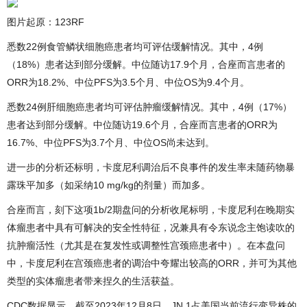
图片起原：123RF
悉数22例食管鳞状细胞癌患者均可评估缓解情况。其中，4例
（18%）患者达到部分缓解。中位随访17.9个月，合座而言患者的
ORR为18.2%、中位PFS为3.5个月、中位OS为9.4个月。
悉数24例肝细胞癌患者均可评估肿瘤缓解情况。其中，4例（17%）
患者达到部分缓解。中位随访19.6个月，合座而言患者的ORR为
16.7%、中位PFS为3.7个月、中位OS尚未达到。
进一步的分析还标明，卡度尼利调治后不良事件的发生率未随药物暴
露珠平加多（如采纳10 mg/kg的剂量）而加多。
合座而言，刻下这项1b/2期盘问的分析收尾标明，卡度尼利在晚期实
体瘤患者中具有可解决的安全性特征，况兼具有令东说念主饱读吹的
抗肿瘤活性（尤其是在复发性或调整性宫颈癌患者中）。在本盘问
中，卡度尼利在宫颈癌患者的调治中夸耀出较高的ORR，并可为其他
类型的实体瘤患者带来捏久的生活获益。
CDC数据显示，截至2023年12月8日，JN.1占美国当前流行变异株的