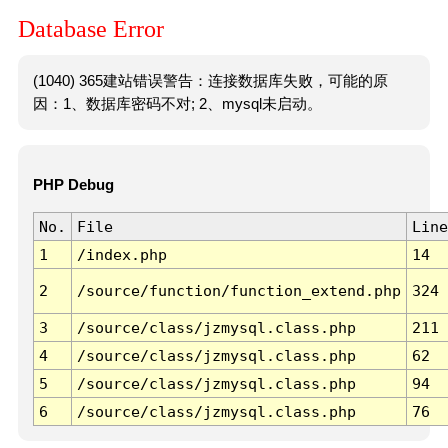
Database Error
(1040) 365建站错误警告：连接数据库失败，可能的原
因：1、数据库密码不对; 2、mysql未启动。
PHP Debug
No.
File
Line
1
/index.php
14
2
/source/function/function_extend.php
324
3
/source/class/jzmysql.class.php
211
4
/source/class/jzmysql.class.php
62
5
/source/class/jzmysql.class.php
94
6
/source/class/jzmysql.class.php
76