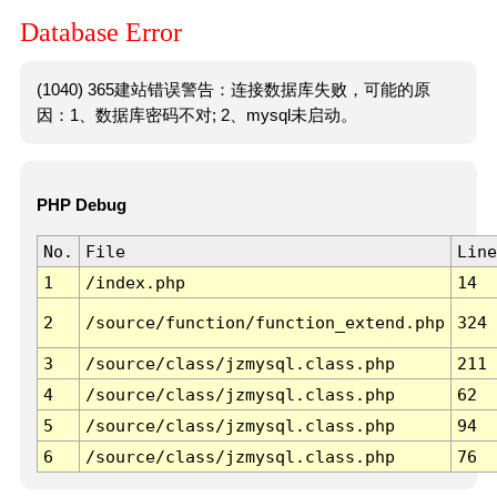
Database Error
(1040) 365建站错误警告：连接数据库失败，可能的原
因：1、数据库密码不对; 2、mysql未启动。
PHP Debug
No.
File
Line
1
/index.php
14
2
/source/function/function_extend.php
324
3
/source/class/jzmysql.class.php
211
4
/source/class/jzmysql.class.php
62
5
/source/class/jzmysql.class.php
94
6
/source/class/jzmysql.class.php
76