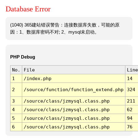
Database Error
(1040) 365建站错误警告：连接数据库失败，可能的原
因：1、数据库密码不对; 2、mysql未启动。
PHP Debug
No.
File
Line
1
/index.php
14
2
/source/function/function_extend.php
324
3
/source/class/jzmysql.class.php
211
4
/source/class/jzmysql.class.php
62
5
/source/class/jzmysql.class.php
94
6
/source/class/jzmysql.class.php
76