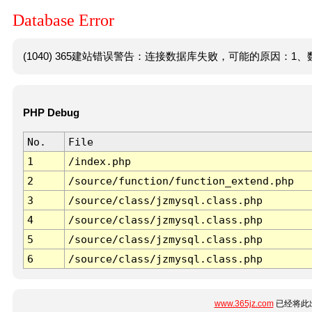
Database Error
(1040) 365建站错误警告：连接数据库失败，可能的原因：1、数
PHP Debug
No.
File
1
/index.php
2
/source/function/function_extend.php
3
/source/class/jzmysql.class.php
4
/source/class/jzmysql.class.php
5
/source/class/jzmysql.class.php
6
/source/class/jzmysql.class.php
www.365jz.com
已经将此