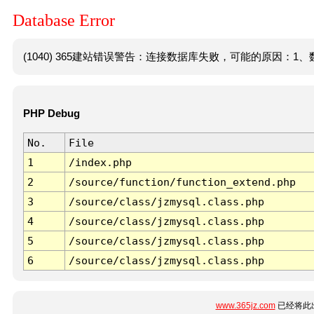
Database Error
(1040) 365建站错误警告：连接数据库失败，可能的原因：1、数
PHP Debug
No.
File
1
/index.php
2
/source/function/function_extend.php
3
/source/class/jzmysql.class.php
4
/source/class/jzmysql.class.php
5
/source/class/jzmysql.class.php
6
/source/class/jzmysql.class.php
www.365jz.com
已经将此